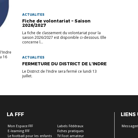
ACTUALITES
Fiche de volontariat – Saison
2026/2027
La fiche de classement du volontariat pour la
saison 2026/2027 est disponible ci-dessous. Elle
concerne l...
l'Indre
au 16
ACTUALITES
FERMETURE DU DISTRICT DE L’INDRE
Le District de l'Indre sera fermé ce lundi 13
juillet.
LA FFF
LIENS
Mon Espace FFF
Labels Fédéraux
Messageri
E-learning FFF
Fiches pratiques
Le football pour les enfants
TV Foot amateur