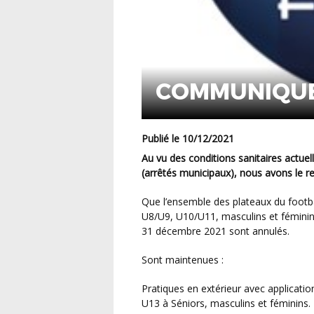
COMMUNIQUE
Publié le 10/12/2021
Au vu des conditions sanitaires actuelles conjuguées au conditions climatiques annoncées
(arrêtés municipaux), nous avons le r
Que l’ensemble des plateaux du football d’animation en extérieur des catégories U6/U7,
U8/U9, U10/U11, masculins et féminin
31 décembre 2021 sont annulés.
Sont maintenues :
Pratiques en extérieur avec application du Protocole Sanitaire en vigueur, des compétitions
U13 à Séniors, masculins et féminins.