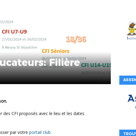
cateurs: Filière
ASSE
son.
passer par votre
portail club
TROU