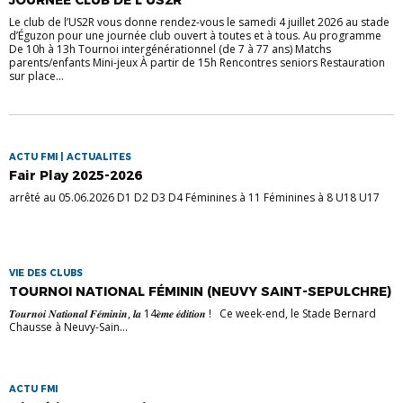
JOURNÉE CLUB DE L’US2R
Le club de l’US2R vous donne rendez-vous le samedi 4 juillet 2026 au stade
d’Éguzon pour une journée club ouvert à toutes et à tous. Au programme
De 10h à 13h Tournoi intergénérationnel (de 7 à 77 ans) Matchs
parents/enfants Mini-jeux À partir de 15h Rencontres seniors Restauration
sur place...
ACTU FMI | ACTUALITES
Fair Play 2025-2026
arrêté au 05.06.2026 D1 D2 D3 D4 Féminines à 11 Féminines à 8 U18 U17
VIE DES CLUBS
TOURNOI NATIONAL FÉMININ (NEUVY SAINT-SEPULCHRE)
𝑻𝒐𝒖𝒓𝒏𝒐𝒊 𝑵𝒂𝒕𝒊𝒐𝒏𝒂𝒍 𝑭𝒆́𝒎𝒊𝒏𝒊𝒏, 𝒍𝒂 14𝒆̀𝒎𝒆 𝒆́𝒅𝒊𝒕𝒊𝒐𝒏 ! Ce week-end, le Stade Bernard
Chausse à Neuvy-Sain...
ACTU FMI