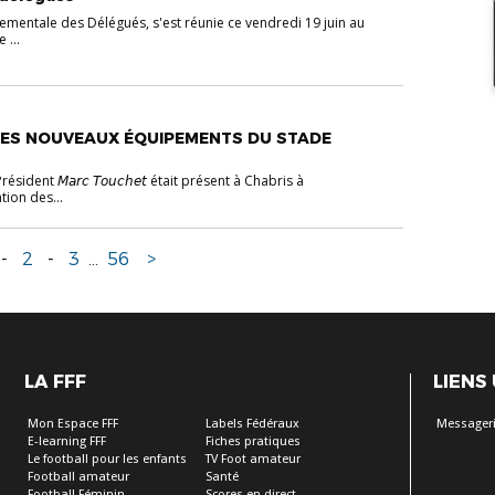
entale des Délégués, s'est réunie ce vendredi 19 juin au
 ...
DES NOUVEAUX ÉQUIPEMENTS DU STADE
ésident 𝘔𝘢𝘳𝘤 𝘛𝘰𝘶𝘤𝘩𝘦𝘵 était présent à Chabris à
tion des...
-
2
-
3
...
56
>
LA FFF
LIENS
Mon Espace FFF
Labels Fédéraux
Messageri
E-learning FFF
Fiches pratiques
Le football pour les enfants
TV Foot amateur
Football amateur
Santé
Football Féminin
Scores en direct