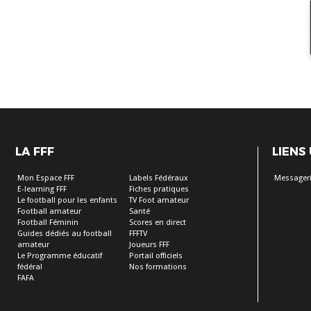
LA FFF
LIENS
Mon Espace FFF
Labels Fédéraux
Messageri
E-learning FFF
Fiches pratiques
Le football pour les enfants
TV Foot amateur
Football amateur
Santé
Football Féminin
Scores en direct
Guides dédiés au football
FFFTV
amateur
Joueurs FFF
Le Programme éducatif
Portail officiels
fédéral
Nos formations
FAFA