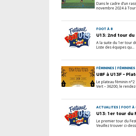
Dans le cadre d’un ras
novembre 2024 à Tours, 
FOOT À 8
U13: 2nd tour du
A la suite du 1er tour 
Liste des équipes qu...
FÉMININES | FÉMININES 
U8F à U13F – Pla
Le plateau féminin n°2
Vert – 36200, le rendez-
ACTUALITES | FOOT À 
U13: 1er tour du 
Le premier tour du Fes
Veuillez trouver ci-dess