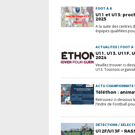
FOOT À 8
U11 et U13: proc
2025
A la suite des centres
équipes qualifiées pour
ACTUALITES | FOOT À 
U11, U13, U11F, U
2024
Veuillez trouver ci-de
U13. Tournois organisés
ACTU CHAMPIONNATS ET
Téléthon : anima
Retrouvez ci-dessous le
l'Indre de Football pour 
DÉTECTIONS / SÉLECTI
FOOT À 8
U12F/U13F – RAS