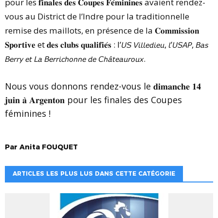
pour les 𝐟𝐢𝐧𝐚𝐥𝐞𝐬 𝐝𝐞𝐬 𝐂𝐨𝐮𝐩𝐞𝐬 𝐅𝐞́𝐦𝐢𝐧𝐢𝐧𝐞𝐬 avaient rendez-
vous au District de l’Indre pour la traditionnelle
remise des maillots, en présence de la 𝐂𝐨𝐦𝐦𝐢𝐬𝐬𝐢𝐨𝐧
𝐒𝐩𝐨𝐫𝐭𝐢𝐯𝐞 et 𝐝𝐞𝐬 𝐜𝐥𝐮𝐛𝐬 𝐪𝐮𝐚𝐥𝐢𝐟𝐢𝐞́𝐬 : l’𝘜𝘚 𝘝𝘪𝘭𝘭𝘦𝘥𝘪𝘦𝘶, 𝘭’𝘜𝘚𝘈𝘗, 𝘉𝘢𝘴
𝘉𝘦𝘳𝘳𝘺 𝘦𝘵 𝘓𝘢 𝘉𝘦𝘳𝘳𝘪𝘤𝘩𝘰𝘯𝘯𝘦 𝘥𝘦 𝘊𝘩𝘢̂𝘵𝘦𝘢𝘶𝘳𝘰𝘶𝘹.
Nous vous donnons rendez-vous le 𝐝𝐢𝐦𝐚𝐧𝐜𝐡𝐞 𝟏𝟒
𝐣𝐮𝐢𝐧 𝐚̀ 𝐀𝐫𝐠𝐞𝐧𝐭𝐨𝐧 pour les finales des Coupes
féminines !
Par
Anita
FOUQUET
ARTICLES LES PLUS LUS DANS CETTE CATÉGORIE